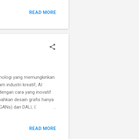
idak ada jaminan kepemilikan
READ MORE
yanan, Meningkatkan nilai
 untuk Startup Paten Cocok
oritma unik atau alat
teknologi yang memungkinkan
 industri kreatif, AI
dengan cara yang inovatif
 bahkan desain grafis hanya
 (GANs) dan DALL·E
tan manusia [1] . Seniman
kisan, Menyelesaikan detail
READ MORE
alam Musik AI juga digunakan
at melodi baru, Menyusun