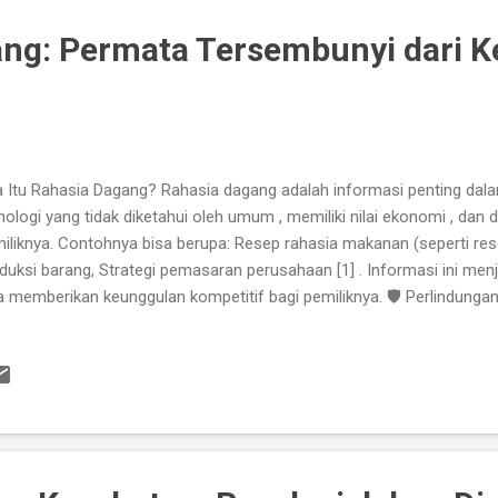
gurangi pemborosan [1] . 3. Mendorong Smart Cities Kota pintar m
ga...
ng: Permata Tersembunyi dari 
 Itu Rahasia Dagang? Rahasia dagang adalah informasi penting dala
nologi yang tidak diketahui oleh umum , memiliki nilai ekonomi , dan 
iliknya. Contohnya bisa berupa: Resep rahasia makanan (seperti re
duksi barang, Strategi pemasaran perusahaan [1] . Informasi ini men
a memberikan keunggulan kompetitif bagi pemiliknya. 🛡️ Perlindunga
onesia, rahasia dagang dilindungi oleh Undang-Undang Nomor 30 Ta
ang. Undang-undang ini menjelaskan: Apa saja yang termasuk rahas
indunginya, Hak dan kewajiban pemilik, Sanksi jika terjadi pelanggaran
ama informasi tersebut tetap dijaga kerahasiaannya. Jika informas
lik, maka perlindungan hukum bisa hilang [2] . 🔐 Bagaimana Cara 
usahaan biasanya menjaga rahasia dagang dengan cara: ...