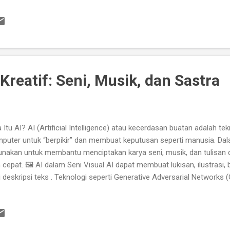
ak bisa dikomersialkan secara aman, Sulit menarik investor karena t
 . Dengan memahami hukum KI, startup bisa: Melindungi produk dan la
usahaan, Memperluas pasar dengan aman. 📑 Jenis KI yang Relevan
uk startup teknologi dan produk inovatif. Contoh: aplikasi dengan alg
ehatan baru. Merek...
i Kreatif: Seni, Musik, dan Sastra
 Itu AI? AI (Artificial Intelligence) atau kecerdasan buatan adalah 
puter untuk “berpikir” dan membuat keputusan seperti manusia. Dalam
unakan untuk membantu menciptakan karya seni, musik, dan tulisan 
 cepat. 🖼️ AI dalam Seni Visual AI dapat membuat lukisan, ilustrasi,
i deskripsi teks . Teknologi seperti Generative Adversarial Networks
ungkinkan pengguna menghasilkan gambar yang tampak seperti bua
i bisa berkolaborasi dengan AI untuk: Menciptakan gaya baru dalam lu
it dalam karya seni, Menggali inspirasi visual yang unik [2] . 🎵 AI d
uk membuat musik. Dengan mempelajari ribuan lagu, AI bisa: Membu