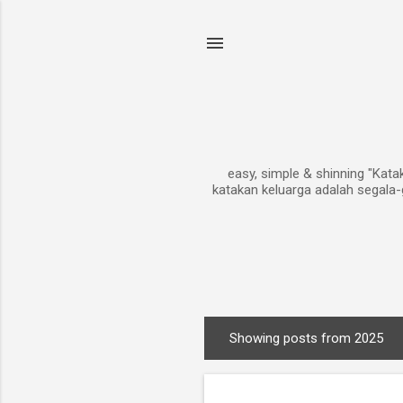
easy, simple & shinning "Kat
katakan keluarga adalah segala-
Showing posts from 2025
P
o
s