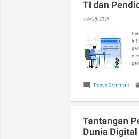
TI dan Pendid
t
s
July 28, 2025
Pen
Inf
pem
den
pem
ada
sep
Post a Comment
web
Den
lea
Tantangan Pe
Dunia Digital