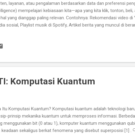
ten, layanan, atau pengalaman berdasarkan data dan preferensi penggu
elligence) mempelajari kebiasaan kita—apa yang kita klik, tonton, beli
-hal yang dianggap paling relevan. Contohnya: Rekomendasi video di 
ia sosial, Playlist musik di Spotify, Artikel berita yang muncul di beran
man dan Efisien Konten yang relevan AI membantu kita menemukan 
g sesuai dengan minat kita, tanpa harus mencarinya lama [1] . Efisien
ghemat waktu karena AI menyaring informasi yang tidak kita butuhk
gguna yang lebih baik Aplikasi dan situs web terasa lebih “personal
yesuaikan dengan gaya kita [1] . Dukungan dalam pendidikan dan p
ajar dan pekerja dengan rekomendasi materi belajar, alat bantu kerja, .
TI: Komputasi Kuantum
 Itu Komputasi Kuantum? Komputasi kuantum adalah teknologi ba
nsip-prinsip mekanika kuantum untuk memproses informasi. Berbed
g menggunakan bit (0 atau 1), komputer kuantum menggunakan qubit
 keadaan sekaligus berkat fenomena yang disebut superposisi [1] .