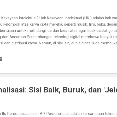
 Kekayaan Intelektual? Hak Kekayaan Intelektual (HKI) adalah hak ya
 kelompok atas karya cipta mereka, seperti musik, film, buku, desa
 bertujuan untuk melindungi ide dan kreativitas agar tidak disalahgunak
ang dan Ancaman Perkembangan teknologi digital membawa banyak m
i dan distribusi karya. Namun, di sisi lain, dunia digital juga membu
Pembajakan konten digital (musik, film, buku, software) Penjualan bar
ek dagang Penggunaan karya tanpa izin di media sosial [1] ⚖️ Ta
laku Di internet, pelaku pelanggaran bisa menyembunyikan identita
lit. 2. Kurangnya Kesadaran Masyarakat Banyak orang belum mema
menggunakan gambar tanpa izin ad...
alisasi: Sisi Baik, Buruk, dan 'Jel
 Itu Personalisasi oleh AI? Personalisasi adalah kemampuan teknol