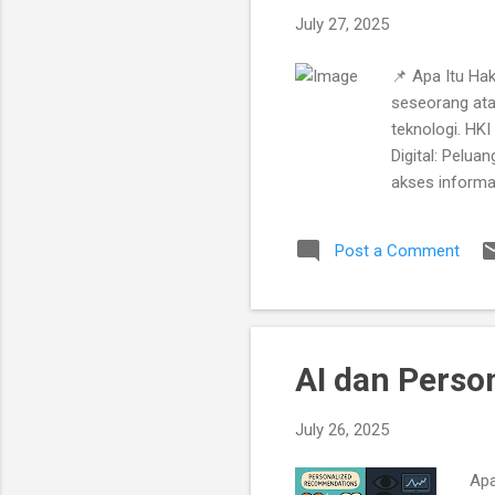
July 27, 2025
📌 Apa Itu Hak
seseorang atau
teknologi. HKI
Digital: Pelu
akses informas
HKI, seperti: 
Pemalsuan mer
Post a Comment
Anonimitas Pe
hukum jadi su
bajakan atau 
AI dan Person
July 26, 2025
Apa