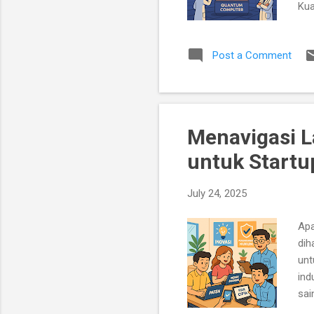
Kua
san
oba
Post a Comment
[1]
men
per
efi
Menavigasi L
untuk Startu
July 24, 2025
Apa
dih
unt
ind
sai
ide