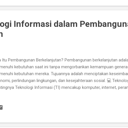
nsemen musik, Meniru gaya musisi terkenal [3] . Contohnya, musisi s
angkul teknologi AI dan bahkan menawarkan pe...
logi Informasi dalam Pembangu
n
 Itu Pembangunan Berkelanjutan? Pembangunan berkelanjutan ada
enuhi kebutuhan saat ini tanpa mengorbankan kemampuan genera
enuhi kebutuhan mereka. Tujuannya adalah menciptakan keseimba
nomi, perlindungan lingkungan, dan kesejahteraan sosial. 💻 Teknolo
tingnya Teknologi Informasi (TI) mencakup komputer, internet, peran
unikasi digital. TI berperan besar dalam mendukung pembangunan be
bagai cara: 1. Meningkatkan Akses Informasi TI memungkinkan ma
ormasi penting tentang kesehatan, pendidikan, dan lingkungan dengan
dukung Energi Terbarukan TI digunakan untuk mengelola sistem ener
bin angin secara efisien. Sensor dan data digital membantu memant