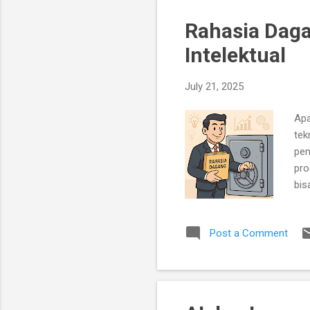
men
men
Rahasia Daga
Intelektual
July 21, 2025
Apa
tek
pem
pro
bis
Ind
Dag
Post a Comment
mel
sel
pub
Per