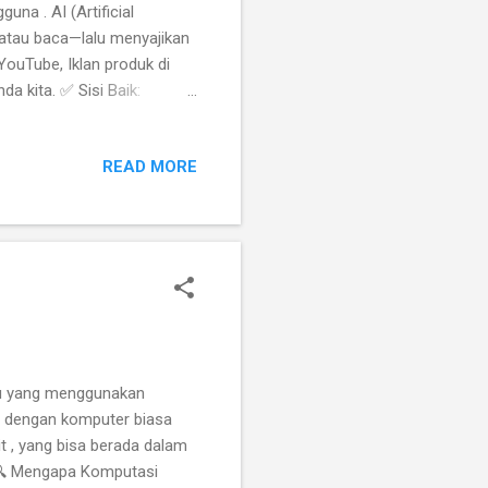
na . AI (Artificial
, atau baca—lalu menyajikan
YouTube, Iklan produk di
da kita. ✅ Sisi Baik:
informasi atau hiburan
si waktu Kita bisa
READ MORE
an [2] . Pengalaman
” dan ramah karena
ekerjaan AI bisa membantu
..
ru yang menggunakan
a dengan komputer biasa
 , yang bisa berada dalam
 🔍 Mengapa Komputasi