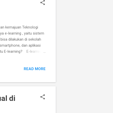
ngan kemajuan Teknologi
a e-learning , yaitu sistem
bisa dilakukan di sekolah
 smartphone, dan aplikasi
Itu E-learning? E-learning
enggunakan media elektronik
eo pembelajaran (YouTube,
READ MORE
(Zoom, Google Classroom)
an terjangkau . Manfaat E-
al di