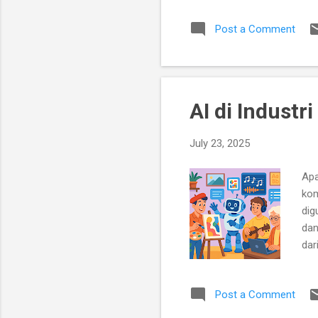
Tid
Post a Comment
[2]
per
unt
kes
AI di Industr
July 23, 2025
Apa
kom
dig
dan
dar
mem
kin
Post a Comment
rum
unt