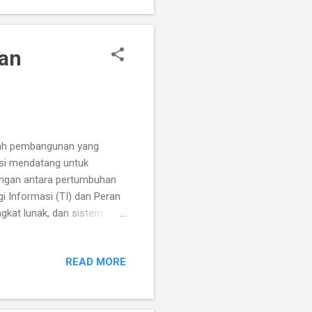
eperti Grimes telah
nan
lah pembangunan yang
si mendatang untuk
ngan antara pertumbuhan
gi Informasi (TI) dan Peran
gkat lunak, dan sistem
rkelanjutan melalui
syarakat mendapatkan
READ MORE
 cepat dan mudah [1] . 2.
gi seperti panel surya dan
au penggunaan energi dan