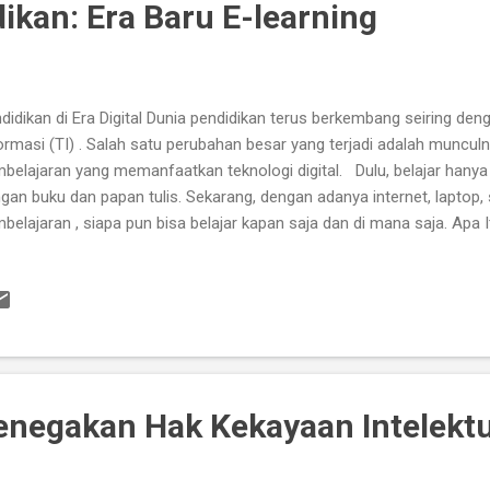
ikan: Era Baru E-learning
didikan di Era Digital Dunia pendidikan terus berkembang seiring de
ormasi (TI) . Salah satu perubahan besar yang terjadi adalah munculny
belajaran yang memanfaatkan teknologi digital. Dulu, belajar hanya 
gan buku dan papan tulis. Sekarang, dengan adanya internet, laptop,
belajaran , siapa pun bisa belajar kapan saja dan di mana saja. Apa 
lah singkatan dari electronic learning , yang berarti pembelajaran m
erti: Website pendidikan (Ruang Guru, Zenius, Khan Academy) Vid
inar) Aplikasi mobile (Duolingo, Coursera, Udemy) Kelas online 
gan e-learning, proses belajar menjadi lebih fleksibel , interaktif , d
rning untuk Semua Usia 1. Un...
negakan Hak Kekayaan Intelektu