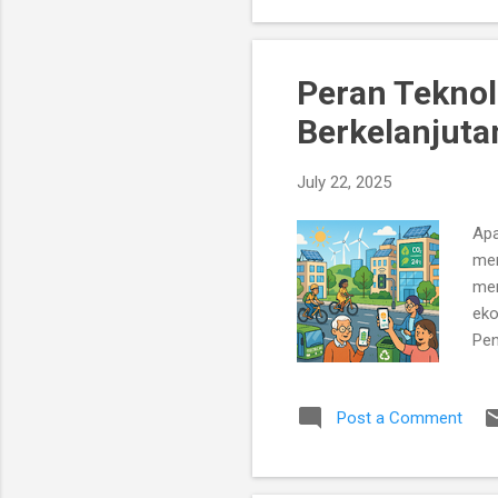
ara
mer
Peran Tekno
Berkelanjuta
July 22, 2025
Apa
mem
mem
eko
Pen
kom
ber
Post a Comment
inf
Men
tur