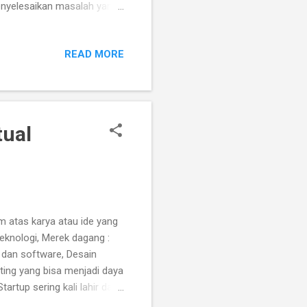
enyelesaikan masalah yang
rapa contohnya: Penemuan
gan lebih cepat dan akurat
READ MORE
ripsi lama dan
lim : Membantu memprediksi
engiriman barang yang paling
iga prinsip...
tual
m atas karya atau ide yang
teknologi, Merek dagang :
, dan software, Desain
enting yang bisa menjadi daya
tup sering kali lahir dari
ri atau ditiru oleh pesaing,