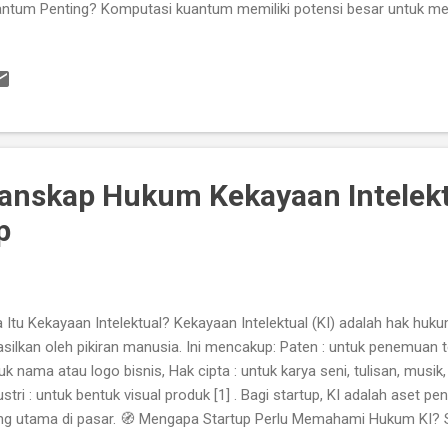
ntum Penting? Komputasi kuantum memiliki potensi besar untuk m
gat rumit , yang tidak bisa diselesaikan oleh komputer biasa. Bebe
t : AI dan komputasi kuantum bisa mensimulasikan molekul obat den
 . Keamanan siber : Komputasi kuantum bisa memecahkan sistem enk
ciptakan sistem keamanan baru yang lebih kuat [1] . Pemodelan ik
ubahan iklim dengan lebih detail. Optimasi logistik : Menyusun rute p
sien. 🧠 Bagaimana Cara Kerjanya? Komputer kuantum bekerja dengan t
anskap Hukum Kekayaan Intelek
p
 Itu Kekayaan Intelektual? Kekayaan Intelektual (KI) adalah hak huku
asilkan oleh pikiran manusia. Ini mencakup: Paten : untuk penemuan 
uk nama atau logo bisnis, Hak cipta : untuk karya seni, tulisan, musik
ustri : untuk bentuk visual produk [1] . Bagi startup, KI adalah aset p
ng utama di pasar. 🧭 Mengapa Startup Perlu Memahami Hukum KI? Star
 kreatif dan inovatif. Tanpa perlindungan hukum, ide tersebut bisa: Dicu