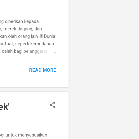
ng diberikan kepada
in, merek dagang, dan
an oleh orang lain. 🌐 Dunia
anfaat, seperti kemudahan
ka celah bagi pelanggaran
ang palsu di marketplace
ntangan Penegakan Hukum 1.
READ MORE
snya, membuat proses
hami bahwa mengunduh film
ek'
ogi untuk menyesuaikan