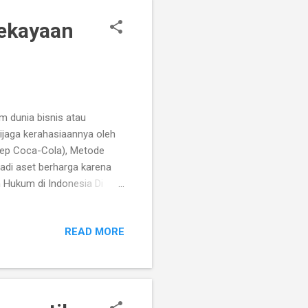
enggunakan TI untuk
Kekayaan
m dunia bisnis atau
dijaga kerahasiaannya oleh
sep Coca-Cola), Metode
jadi aset berharga karena
n Hukum di Indonesia Di
hun 2000 tentang Rahasia
ia dagang , Bagaimana cara
READ MORE
 [1] . Perlindungan berlaku
i bocor atau diumumkan ke
Menjaga Rahasia Dagang?