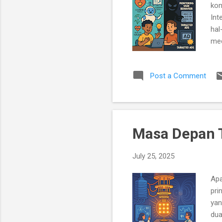
kon
Int
hal
med
Nya
yan
Post a Comment
men
pen
men
pel
Masa Depan 
July 25, 2025
Apa
pri
yan
dua