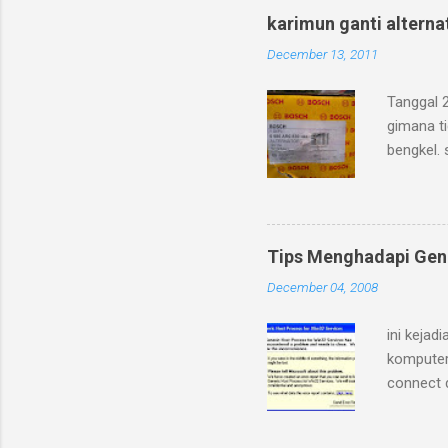
karimun ganti alterna
December 13, 2011
Tanggal 
gimana ti
bengkel. 
beli alte
BOSCH pa
Kaskus, 
alternato
Tips Menghadapi Gene
dengan h
December 04, 2008
tanpa pas
disiasati
ini keja
komputer
connect d
jam gak 
Process f