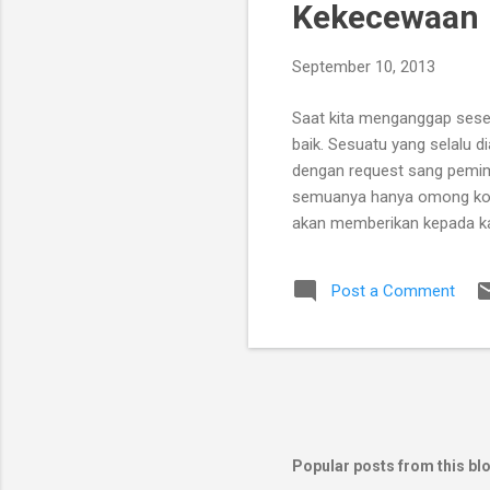
Kekecewaan
t
s
September 10, 2013
Saat kita menganggap seseo
baik. Sesuatu yang selalu 
dengan request sang pemimpi
semuanya hanya omong koson
akan memberikan kepada kam
Post a Comment
Popular posts from this bl