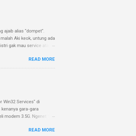
 ajaib alias "dompet".
 malah Aki keok, untung ada
a istri gak mau service atau
alternator 70 A merk
READ MORE
satu member Karimun
 juga lupa lapor mengenai
ator optional 70 amp,
n, seharga 800.000 saja
r beda dengan mm, tapi
r Win32 Services" di
 kenanya gara-gara
beli modem 3.5G. Ngenet 1-2
ertuliskan "Generic Host
READ MORE
 beli, kok ada error tuh di