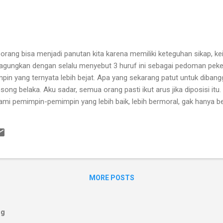
rang bisa menjadi panutan kita karena memiliki keteguhan sikap, ke
diagungkan dengan selalu menyebut 3 huruf ini sebagai pedoman peker
n yang ternyata lebih bejat. Apa yang sekarang patut untuk dibangga
g belaka. Aku sadar, semua orang pasti ikut arus jika diposisi itu
i pemimpin-pemimpin yang lebih baik, lebih bermoral, gak hanya ber
MORE POSTS
og