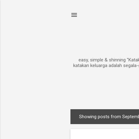
easy, simple & shinning "Kat
katakan keluarga adalah segala-
Showing posts from Septemb
P
o
s