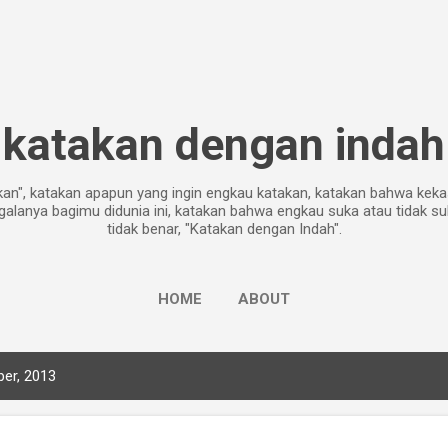
Skip to main content
katakan dengan indah
akan", katakan apapun yang ingin engkau katakan, katakan bahwa ke
galanya bagimu didunia ini, katakan bahwa engkau suka atau tidak su
tidak benar, "Katakan dengan Indah".
HOME
ABOUT
er, 2013