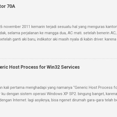
tor 70A
26 november 2011 kemarin terjadi sesuatu hal yang menguras kantong
dak, selama perjalanan ke mangga dua, AC mati. setelah benerin AC,
setelah ganti aki baru, indikator aki masih nyala di kabin driver. karen
rnator 2nd. akhirnya tanggal 4 desember 2011 kemarin kepasang deh 
da acara Gathering Karimun Kaskus ke-3. Berikut komentar salah 
Om HT (yang masang alternator di karimun saya) : Halah sampe saya
r , syukur deh saya bisa bantu temen2 lagi dengan tersedianya altern
ric Host Process for Win32 Services
arga bersahabat dalam keadaan baru gress yang plek dengan karimu
ang dan belom berikut ongkir, Ritual pemasangan : Pulley alternato
 dengan menukar...
dian kali pertama menghadapi yang namanya "Generic Host Process fo
 ku dengan sistem operasi Windows XP SP2. bingung banget, karena
engan Internet. lagi asyiknya, bisa ngenet dirumah gara-gara telah 
ada masalah apa-apa. keesokan harinya, muncul tuh pop up window b
or Win32 Services". langsung aja koneksi internet terputus. aaah, baru