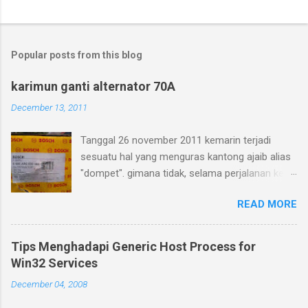
Popular posts from this blog
karimun ganti alternator 70A
December 13, 2011
Tanggal 26 november 2011 kemarin terjadi
sesuatu hal yang menguras kantong ajaib alias
"dompet". gimana tidak, selama perjalanan ke
mangga dua, AC mati. setelah benerin AC,
READ MORE
malah Aki keok, untung ada bengkel. setelah
ganti aki baru, indikator aki masih nyala di kabin
driver. karena istri gak mau service atau beli
Tips Menghadapi Generic Host Process for
alternator 2nd. akhirnya tanggal 4 desember
Win32 Services
2011 kemarin kepasang deh alternator 70 A
December 04, 2008
merk BOSCH pada acara Gathering Karimun
Kaskus ke-3. Berikut komentar salah satu